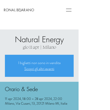
RONAL BEJARANO
Natural Energy
gio 11 apr
  |  
Milano
I biglietti non sono in vendita
Scopri gli altri eventi
Orario & Sede
11 apr 2024, 18:00 – 28 apr 2024, 22:00
Milano, Via Cusani, 13, 20121 Milano MI, Italia